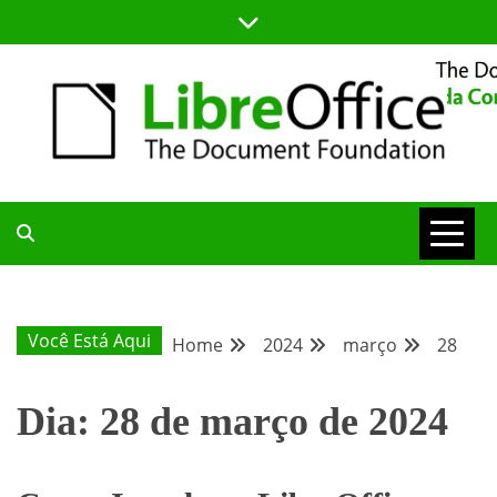
Skip
to
content
BLOG DA COMUNIDADE BRASILEIRA DO LIBREOFFICE
BLOG DA
COMUNIDADE
Você Está Aqui
Home
2024
março
28
BRASILEIRA
Dia:
28 de março de 2024