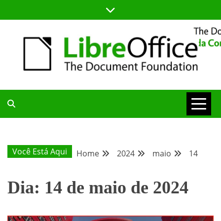
Skip
to
content
BLOG DA COMUNIDADE BRASILEIRA DO LIBREOFFICE
BLOG DA
COMUNIDADE
Você Está Aqui
Home
2024
maio
14
BRASILEIRA
Dia:
14 de maio de 2024