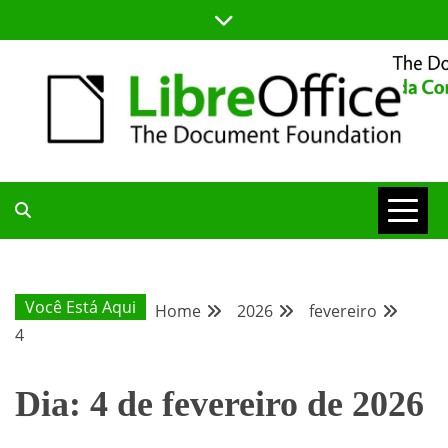
Skip
to
content
BLOG DA COMUNIDADE BRASILEIRA DO LIBREOFFICE
BLOG DA
COMUNIDADE
Você Está Aqui
Home
2026
fevereiro
4
BRASILEIRA
Dia:
4 de fevereiro de 2026