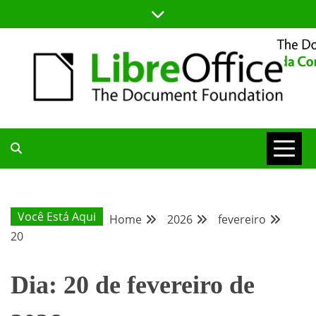
Skip
to
content
BLOG DA COMUNIDADE BRASILEIRA DO LIBREOFFICE
BLOG DA
COMUNIDADE
Você Está Aqui
Home
2026
fevereiro
20
BRASILEIRA
Dia:
20 de fevereiro de