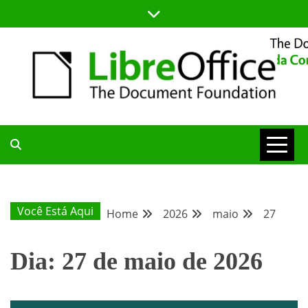
Skip
to
content
BLOG DA COMUNIDADE BRASILEIRA DO LIBREOFFICE
BLOG DA
COMUNIDADE
Você Está Aqui
Home
2026
maio
27
BRASILEIRA
Dia:
27 de maio de 2026