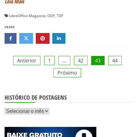
Leia Mais
LibreOffice Magazine
,
ODF
,
TDF
SHARE
Paginação
Anterior
1
…
42
43
44
Próximo
de
posts
HISTÓRICO DE POSTAGENS
Histórico
de
postagens