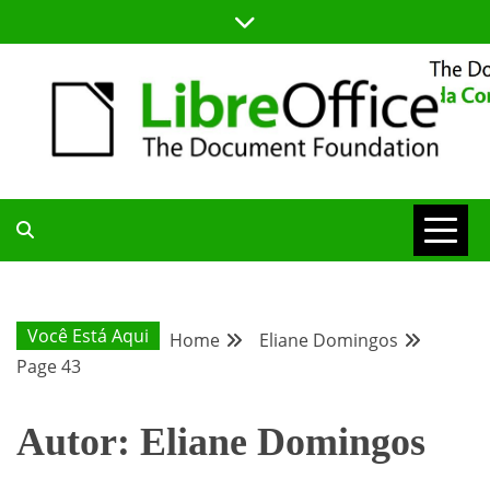
Skip
to
content
BLOG DA COMUNIDADE BRASILEIRA DO LIBREOFFICE
BLOG DA
COMUNIDADE
Você Está Aqui
Home
Eliane Domingos
Page 43
BRASILEIRA
Autor:
Eliane Domingos