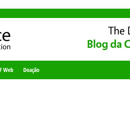
E
UNIDADE BRASILEI
F Web
Doação