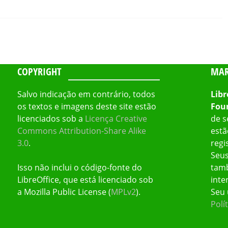
COPYRIGHT
MAR
Salvo indicação em contrário, todos
Libr
os textos e imagens deste site estão
Fou
licenciados sob a
Licença Creative
de s
Commons Attribution-Share Alike
estã
3.0
.
regi
Seus
Isso não inclui o código-fonte do
tamb
LibreOffice, que está licenciado sob
inte
a Mozilla Public License (
MPLv2
).
Seu 
Polí