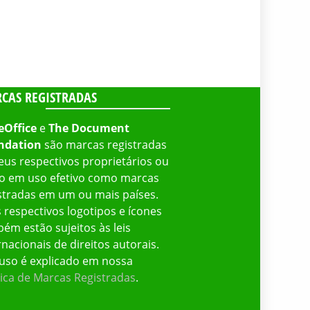
CAS REGISTRADAS
eOffice
e
The Document
ndation
são marcas registradas
eus respectivos proprietários ou
o em uso efetivo como marcas
stradas em um ou mais países.
 respectivos logotipos e ícones
ém estão sujeitos às leis
rnacionais de direitos autorais.
uso é explicado em nossa
tica de Marcas Registradas
.