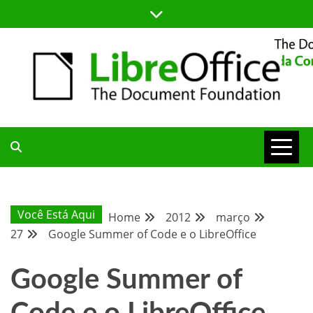
Skip
to
content
BLOG DA COMUNIDADE BRASILEIRA DO LIBREOFFICE
BLOG DA
COMUNIDADE
Você Está Aqui
Home
2012
março
27
Google Summer of Code e o LibreOffice
BRASILEIRA
Google Summer of