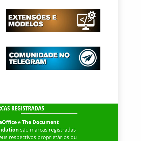
CAS REGISTRADAS
eOffice
e
The Document
ndation
são marcas registradas
eus respectivos proprietários ou