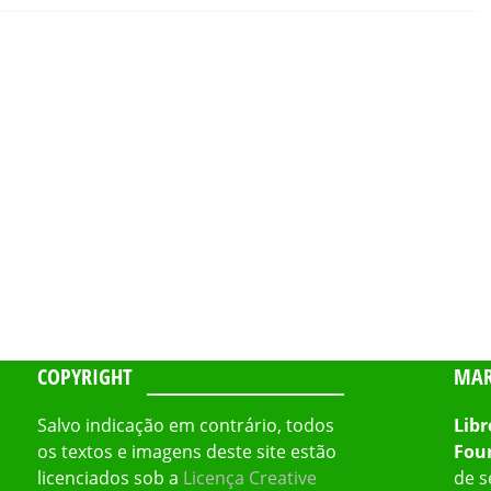
COPYRIGHT
MAR
Salvo indicação em contrário, todos
Libr
os textos e imagens deste site estão
Fou
licenciados sob a
Licença Creative
de s