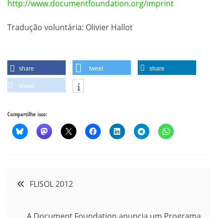
http://www.documentfoundation.org/imprint
Tradução voluntária: Olivier Hallot
share
tweet
share
share
Compartilhe isso:
Navegação
FLISOL 2012
de
A Document Foundation anuncia um Programa