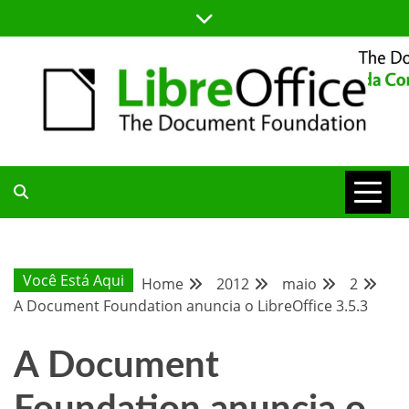
Skip
to
content
BLOG DA COMUNIDADE BRASILEIRA DO LIBREOFFICE
BLOG DA
COMUNIDADE
Você Está Aqui
Home
2012
maio
2
A Document Foundation anuncia o LibreOffice 3.5.3
BRASILEIRA
A Document