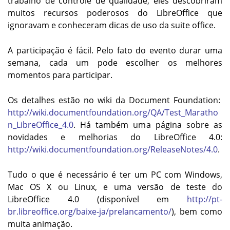
trabalho de controle de qualidade, eles descobriram
muitos recursos poderosos do LibreOffice que
ignoravam e conheceram dicas de uso da suite office.
A participação é fácil. Pelo fato do evento durar uma
semana, cada um pode escolher os melhores
momentos para participar.
Os detalhes estão no wiki da Document Foundation:
http://wiki.documentfoundation.org/QA/Test_Maratho
n_LibreOffice_4.0
. Há também uma página sobre as
novidades e melhorias do LibreOffice 4.0:
http://wiki.documentfoundation.org/ReleaseNotes/4.0
.
Tudo o que é necessário é ter um PC com Windows,
Mac OS X ou Linux, e uma versão de teste do
LibreOffice 4.0 (disponível em
http://pt-
br.libreoffice.org/baixe-ja/prelancamento/
), bem como
muita animação.