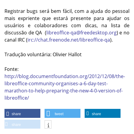
Registrar bugs será bem fácil, com a ajuda do pessoal
mais expriente que estará presente para ajudar os
usuários e colaboradores com dicas, na lista de
discussão de QA (
libreoffice-qa@freedesktop.org
) e no
canal IRC (
irc://chat.freenode.net/libreoffice-qa
).
Tradução voluntária: Olivier Hallot
Fonte:
http://blog.documentfoundation.org/2012/12/08/the-
libreoffice-community-organises-a-6-day-test-
marathon-to-help-preparing-the-new-4-0-version-of-
libreoffice/
share
tweet
share
share