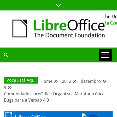
Skip
to
content
BLOG DA COMUNIDADE BRASILEIRA DO LIBREOFFICE
BLOG DA
COMUNIDADE
Você Está Aqui
Home
2012
dezembro
9
BRASILEIRA
Comunidade LibreOffice Organiza a Maratona Caça
Bugs para a Versão 4.0