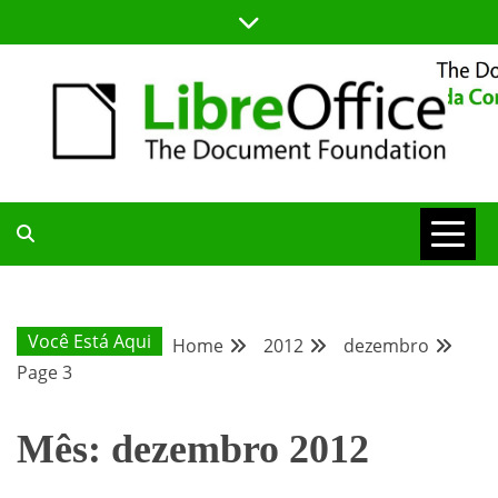
Skip
to
content
BLOG DA COMUNIDADE BRASILEIRA DO LIBREOFFICE
BLOG DA
COMUNIDADE
Você Está Aqui
Home
2012
dezembro
Page 3
BRASILEIRA
Mês:
dezembro 2012