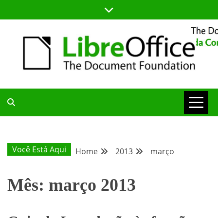
Skip
to
content
BLOG DA COMUNIDADE BRASILEIRA DO LIBREOFFICE
BLOG DA
COMUNIDADE
Você Está Aqui
Home
2013
março
BRASILEIRA
Mês:
março 2013