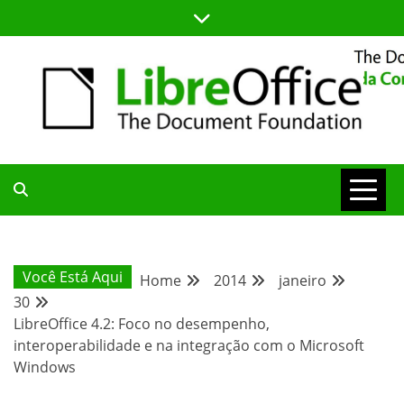
Skip
to
content
BLOG DA COMUNIDADE BRASILEIRA DO LIBREOFFICE
BLOG DA
COMUNIDADE
Você Está Aqui
Home
2014
janeiro
30
BRASILEIRA
LibreOffice 4.2: Foco no desempenho,
interoperabilidade e na integração com o Microsoft
Windows