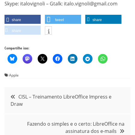
Skype: italovignoli – Gtalk: italo.vignoli@gmail.com
share
tweet
share
share
Compartilhe isso:
Apple
Navegação
CISL – Treinamento LibreOffice Impress e
Draw
de
Post
Fazendo o simples e o certo: LibreOffice na
assinatura dos e-mails