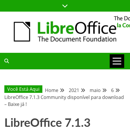
Skip
to
content
BLOG DA COMUNIDADE BRASILEIRA DO LIBREOFFICE
BLOG DA
COMUNIDADE
Você Está Aqui
Home
2021
maio
6
LibreOffice 7.1.3 Community disponível para download
BRASILEIRA
– Baixe já !
LibreOffice 7.1.3