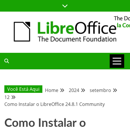
Skip
to
content
BLOG DA COMUNIDADE BRASILEIRA DO LIBREOFFICE
BLOG DA
COMUNIDADE
Você Está Aqui
Home
2024
setembro
12
BRASILEIRA
Como Instalar o LibreOffice 24.8.1 Community
Como Instalar o