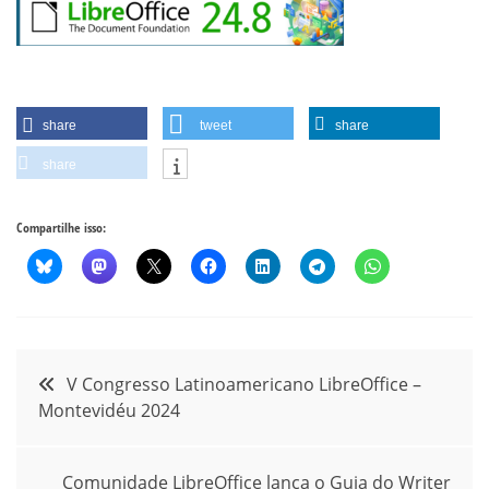
share
tweet
share
share
Compartilhe isso:
Navegação
V Congresso Latinoamericano LibreOffice –
Montevidéu 2024
de
Post
Comunidade LibreOffice lança o Guia do Writer