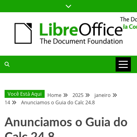
Skip
to
content
BLOG DA COMUNIDADE BRASILEIRA DO LIBREOFFICE
BLOG DA
COMUNIDADE
Você Está Aqui
Home
2025
janeiro
14
Anunciamos o Guia do Calc 24.8
BRASILEIRA
Anunciamos o Guia do