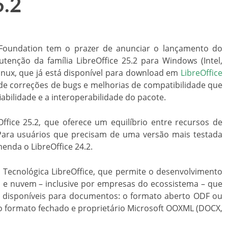
5.2
 Foundation tem o prazer de anunciar o lançamento do
utenção da família LibreOffice 25.2 para Windows (Intel,
Linux, que já está disponível para download em
LibreOffice
s de correções de bugs e melhorias de compatibilidade que
bilidade e a interoperabilidade do pacote.
eOffice 25.2, que oferece um equilíbrio entre recursos de
 Para usuários que precisam de uma versão mais testada
enda o LibreOffice 24.2.
a Tecnológica LibreOffice, que permite o desenvolvimento
s e nuvem – inclusive por empresas do ecossistema – que
O disponíveis para documentos: o formato aberto ODF ou
 formato fechado e proprietário Microsoft OOXML (DOCX,