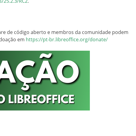
s/25.2.3/RC2
.
tware de código aberto e membros da comunidade podem
 doação em
https://pt-br.libreoffice.org/donate/