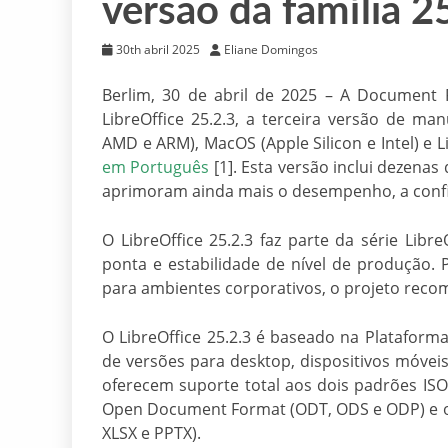
versão da família 2
30th abril 2025
Eliane Domingos
Berlim, 30 de abril de 2025 – A Document
LibreOffice 25.2.3, a terceira versão de man
AMD e ARM), MacOS (Apple Silicon e Intel) e 
em Português
[1]. Esta versão inclui dezena
aprimoram ainda mais o desempenho, a confia
O LibreOffice 25.2.3 faz parte da série Libr
ponta e estabilidade de nível de produção.
para ambientes corporativos, o projeto recom
O LibreOffice 25.2.3 é baseado na Plataform
de versões para desktop, dispositivos móvei
oferecem suporte total aos dois padrões IS
Open Document Format (ODT, ODS e ODP) e o
XLSX e PPTX).