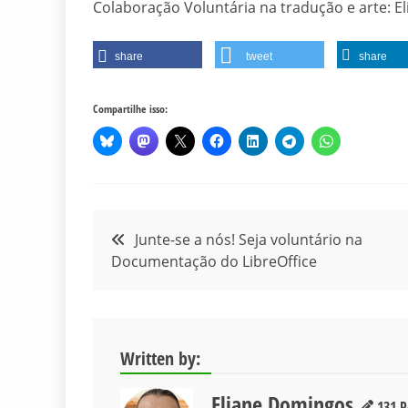
Colaboração Voluntária na tradução e arte: 
share
tweet
share
Compartilhe isso:
Navegação
Junte-se a nós! Seja voluntário na
Documentação do LibreOffice
de
Post
Written by:
Eliane Domingos
131 P