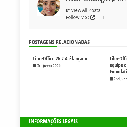
View All Posts
Follow Me :
POSTAGENS RELACIONADAS
LibreOffice 26.2.4 é lançado!
LibreOff
equipe 
5th junho 2026
Foundat
2nd jun
INFORMAÇÕES LEGAIS