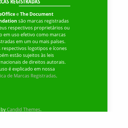
CAS REGISTRADAS
eOffice
e
The Document
ndation
são marcas registradas
eus respectivos proprietários ou
o em uso efetivo como marcas
stradas em um ou mais países.
 respectivos logotipos e ícones
ém estão sujeitos às leis
rnacionais de direitos autorais.
uso é explicado em nossa
tica de Marcas Registradas
.
 by
Candid Themes
.