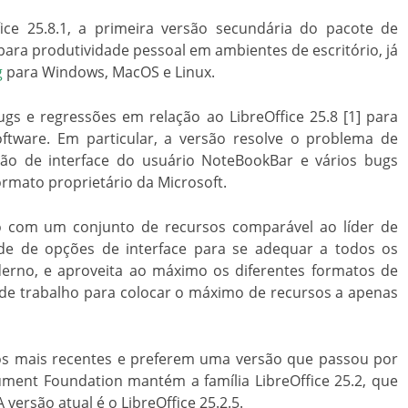
ice 25.8.1, a primeira versão secundária do pacote de
 para produtividade pessoal em ambientes de escritório, já
g
para Windows, MacOS e Linux.
ugs e regressões em relação ao LibreOffice 25.8 [1] para
oftware. Em particular, a versão resolve o problema de
ção de interface do usuário NoteBookBar e vários bugs
rmato proprietário da Microsoft.
rio com um conjunto de recursos comparável ao líder de
e de opções de interface para se adequar a todos os
derno, e aproveita ao máximo os diferentes formatos de
a de trabalho para colocar o máximo de recursos a apenas
os mais recentes e preferem uma versão que passou por
ument Foundation mantém a família LibreOffice 25.2, que
 versão atual é o LibreOffice 25.2.5.