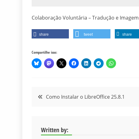
Colaboração Voluntária – Tradução e Imagem
share
tweet
share
Compartilhe isso:
Navegação
Como Instalar o LibreOffice 25.8.1
de
Post
Written by: