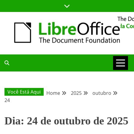
Skip
to
content
BLOG DA COMUNIDADE BRASILEIRA DO LIBREOFFICE
BLOG DA
COMUNIDADE
Você Está Aqui
Home
2025
outubro
24
BRASILEIRA
Dia:
24 de outubro de 2025