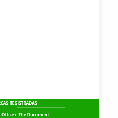
CAS REGISTRADAS
eOffice
e
The Document