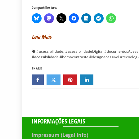
Compartilhe isso:
Leia Mais
#acessibilidade
,
#acessibilidadeDigital #documentosAcessí
#acessibilidade #bomacontraste #designacessível #tecnolog
SHARE
INFORMAÇÕES LEGAIS
Impressum (Legal Info)