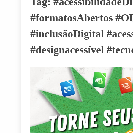
Tag:
#acessibilidadeD
#formatosAbertos #OD
#inclusãoDigital #ace
#designacessível #tec