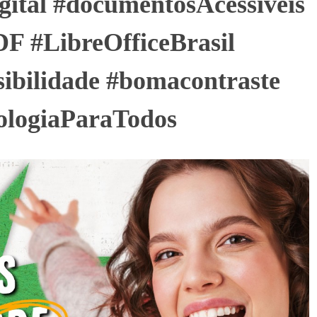
igital #documentosAcessíveis
F #LibreOfficeBrasil
ssibilidade #bomacontraste
nologiaParaTodos