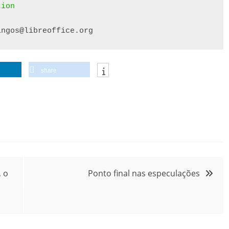
tion
ingos@libreoffice.org
share
, o
Ponto final nas especulações