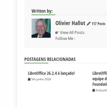
Written by:
Olivier Hallot
117 Posts
View All Posts
Follow Me :
POSTAGENS RELACIONADAS
LibreOffice 26.2.4 é lançado!
LibreOff
equipe 
5th junho 2026
Foundat
2nd jun