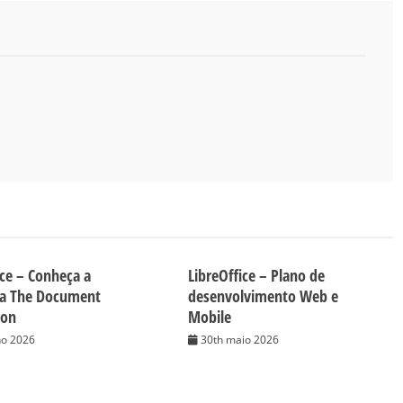
ice – Conheça a
LibreOffice – Plano de
da The Document
desenvolvimento Web e
ion
Mobile
ho 2026
30th maio 2026