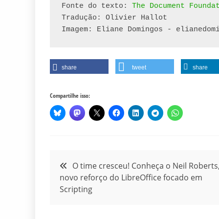
Fonte do texto: 
The Document Founda
Tradução: Olivier Hallot

Imagem: Eliane Domingos - elianedom
share
tweet
share
Compartilhe isso:
Navegação
O time cresceu! Conheça o Neil Roberts
novo reforço do LibreOffice focado em
de
Scripting
Post