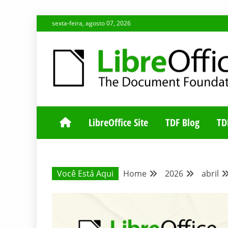
Skip
sexta-feira, agosto 07, 2026
to
content
BLOG DA COMUNIDADE BRASILEIRA DO LIBREOFFIC
BLOG DA COM
LibreOffice Site
TDF Blog
TD
Você Está Aqui
Home
2026
abril