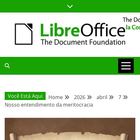
Skip
to
content
BLOG DA COMUNIDADE BRASILEIRA DO LIBREOFFICE
BLOG DA
COMUNIDADE
Você Está Aqui
Home
2026
abril
7
Nosso entendimento da meritocracia
BRASILEIRA