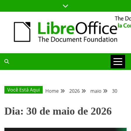
Skip
to
content
BLOG DA COMUNIDADE BRASILEIRA DO LIBREOFFICE
BLOG DA
COMUNIDADE
Você Está Aqui
Home
2026
maio
30
BRASILEIRA
Dia:
30 de maio de 2026