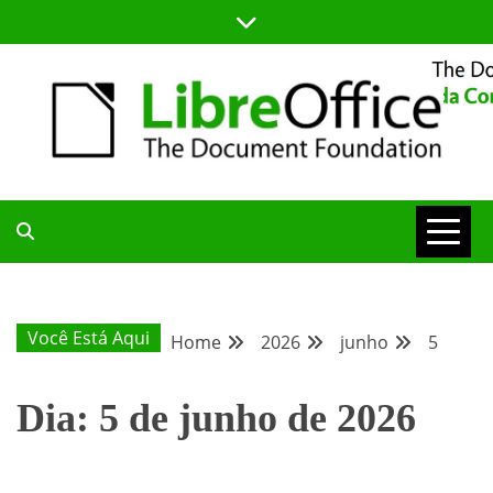
Skip
to
content
BLOG DA COMUNIDADE BRASILEIRA DO LIBREOFFICE
BLOG DA
COMUNIDADE
Você Está Aqui
Home
2026
junho
5
BRASILEIRA
Dia:
5 de junho de 2026