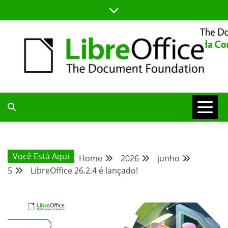
Skip
to
content
BLOG DA COMUNIDADE BRASILEIRA DO LIBREOFFICE
BLOG DA
COMUNIDADE
Você Está Aqui
Home
2026
junho
5
LibreOffice 26.2.4 é lançado!
BRASILEIRA