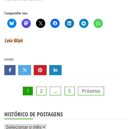
Compartilhe isso:
Leia Mais
SHARE
Paginação
1
2
…
5
Próximo
de
HISTÓRICO DE POSTAGENS
posts
Histórico