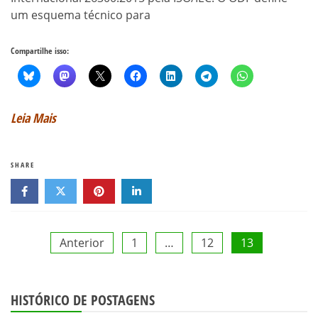
um esquema técnico para
Compartilhe isso:
Leia Mais
SHARE
Paginação
Anterior
1
…
12
13
de
HISTÓRICO DE POSTAGENS
posts