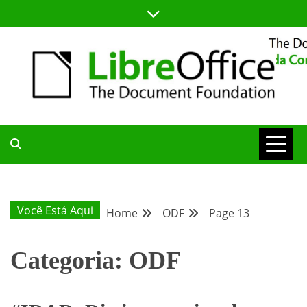
Skip
to
content
BLOG DA COMUNIDADE BRASILEIRA DO LIBREOFFICE
BLOG DA
COMUNIDADE
Você Está Aqui
Home
ODF
Page 13
BRASILEIRA
Categoria:
ODF