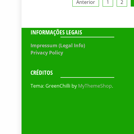
Paginação
Anterior
1
2
de
posts
INFORMAÇÕES LEGAIS
Impressum (Legal Info)
Privacy Policy
CRÉDITOS
Tema: GreenChilli by
MyThemeShop
.