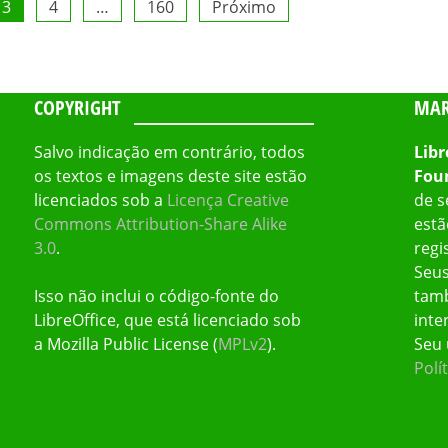
3
4
…
160
Próximo
COPYRIGHT
MAR
Salvo indicação em contrário, todos
Libr
os textos e imagens deste site estão
Fou
licenciados sob a
Licença Creative
de s
Commons Attribution-Share Alike
estã
3.0
.
regi
Seus
Isso não inclui o código-fonte do
tamb
LibreOffice, que está licenciado sob
inte
a Mozilla Public License (
MPLv2
).
Seu 
Polí