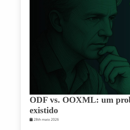
ODF vs. OOXML: um probl
existido
28th maio 2026