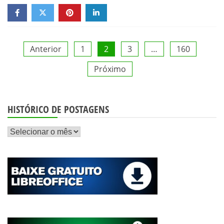
Paginação
Anterior
1
2
3
…
160
Próximo
de
posts
HISTÓRICO DE POSTAGENS
Histórico
de
postagens