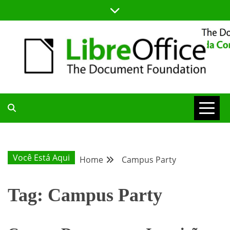
Skip
to
content
BLOG DA COMUNIDADE BRASILEIRA DO LIBREOFFICE
BLOG DA
COMUNIDADE
Você Está Aqui
Home
Campus Party
BRASILEIRA
Tag:
Campus Party