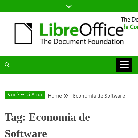
Skip
to
content
BLOG DA COMUNIDADE BRASILEIRA DO LIBREOFFICE
BLOG DA
COMUNIDADE
Você Está Aqui
Home
Economia de Software
BRASILEIRA
Tag:
Economia de
Software