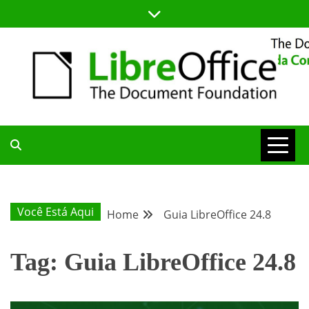
Skip
to
content
BLOG DA COMUNIDADE BRASILEIRA DO LIBREOFFICE
BLOG DA
COMUNIDADE
Você Está Aqui
Home
Guia LibreOffice 24.8
BRASILEIRA
Tag:
Guia LibreOffice 24.8