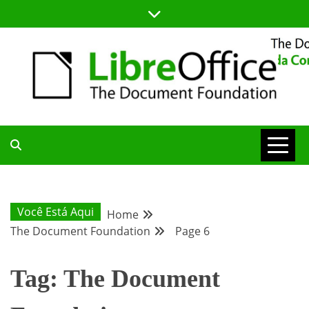
Skip
to
content
BLOG DA COMUNIDADE BRASILEIRA DO LIBREOFFICE
BLOG DA
COMUNIDADE
Você Está Aqui
Home
The Document Foundation
Page 6
BRASILEIRA
Tag:
The Document