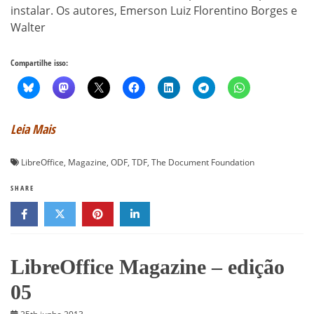
instalar. Os autores, Emerson Luiz Florentino Borges e
Walter
Compartilhe isso:
Leia Mais
LibreOffice
,
Magazine
,
ODF
,
TDF
,
The Document Foundation
SHARE
LibreOffice Magazine – edição
05