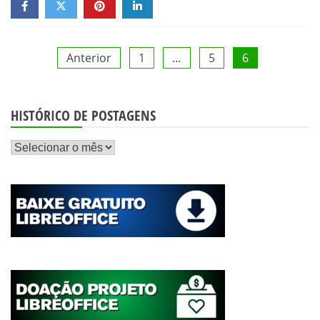
Paginação
Anterior
1
…
5
6
de
HISTÓRICO DE POSTAGENS
posts
Histórico
de
postagens