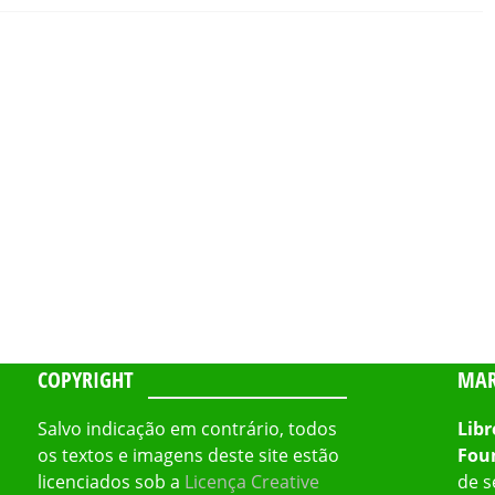
COPYRIGHT
MAR
Salvo indicação em contrário, todos
Libr
os textos e imagens deste site estão
Fou
licenciados sob a
Licença Creative
de s