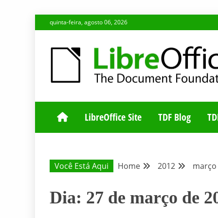
Skip
quinta-feira, agosto 06, 2026
to
content
BLOG DA COMUNIDADE BRASILEIRA DO LIBREOFFIC
BLOG DA COM
LibreOffice Site
TDF Blog
TD
Você Está Aqui
Home
2012
março
Dia:
27 de março de 2