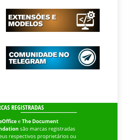
CAS REGISTRADAS
eOffice
e
The Document
ndation
são marcas registradas
eus respectivos proprietários ou