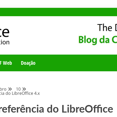
E
UNIDADE BRASILEI
F Web
Doação
bro
10
ia do LibreOffice 4.x
referência do LibreOffice