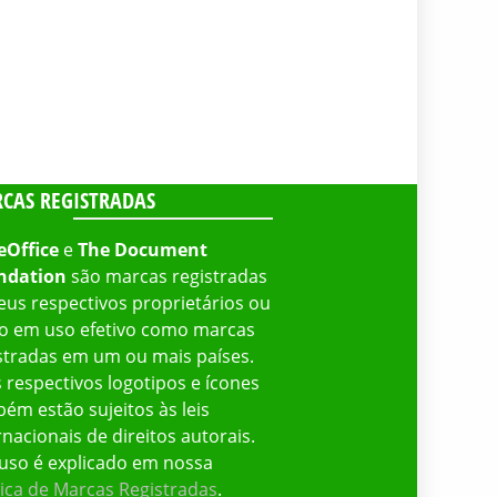
CAS REGISTRADAS
eOffice
e
The Document
ndation
são marcas registradas
eus respectivos proprietários ou
o em uso efetivo como marcas
stradas em um ou mais países.
 respectivos logotipos e ícones
ém estão sujeitos às leis
rnacionais de direitos autorais.
uso é explicado em nossa
tica de Marcas Registradas
.