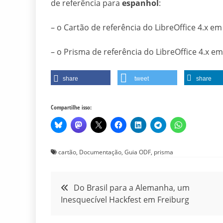
de referência para
espanhol
:
– o Cartão de referência do LibreOffice 4.x e
– o Prisma de referência do LibreOffice 4.x e
share
tweet
share
Compartilhe isso:
cartão
,
Documentação
,
Guia ODF
,
prisma
Navegação
Do Brasil para a Alemanha, um
Inesquecível Hackfest em Freiburg
de