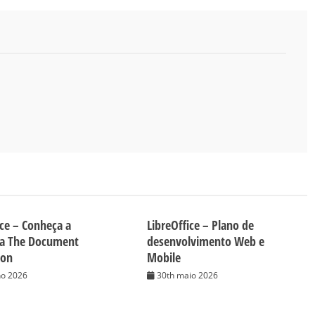
ice – Conheça a
LibreOffice – Plano de
da The Document
desenvolvimento Web e
ion
Mobile
ho 2026
30th maio 2026