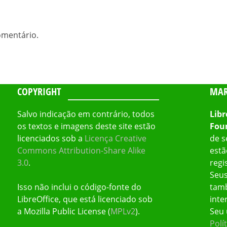
omentário.
COPYRIGHT
MAR
Salvo indicação em contrário, todos
Libr
os textos e imagens deste site estão
Fou
licenciados sob a
Licença Creative
de s
Commons Attribution-Share Alike
estã
3.0
.
regi
Seus
Isso não inclui o código-fonte do
tamb
LibreOffice, que está licenciado sob
inte
a Mozilla Public License (
MPLv2
).
Seu 
Polí