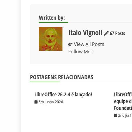
Post
Written by:
Italo Vignoli
67 Posts
View All Posts
Follow Me :
POSTAGENS RELACIONADAS
LibreOffice 26.2.4 é lançado!
LibreOff
equipe 
5th junho 2026
Foundat
2nd jun