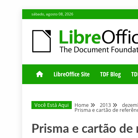
Skip
sábado, agosto 08, 2026
to
content
BLOG DA COMUNIDADE BRASILEIRA DO LIBREOFFIC
BLOG DA COM
LibreOffice Site
TDF Blog
TD
Você Está Aqui
Home
2013
dezem
Prisma e cartão de referênc
Prisma e cartão de 