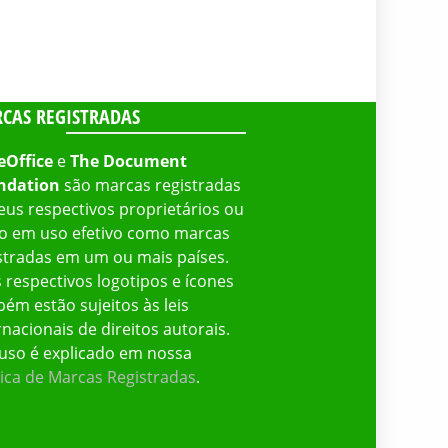
CAS REGISTRADAS
eOffice
e
The Document
ndation
são marcas registradas
eus respectivos proprietários ou
o em uso efetivo como marcas
stradas em um ou mais países.
 respectivos logotipos e ícones
ém estão sujeitos às leis
rnacionais de direitos autorais.
uso é explicado em nossa
tica de Marcas Registradas
.