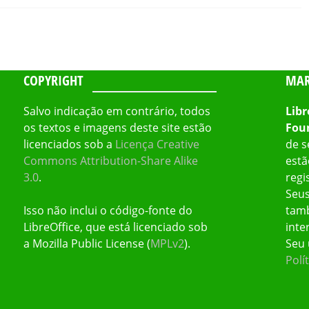
COPYRIGHT
MAR
Salvo indicação em contrário, todos
Libr
os textos e imagens deste site estão
Fou
licenciados sob a
Licença Creative
de s
Commons Attribution-Share Alike
estã
3.0
.
regi
Seus
Isso não inclui o código-fonte do
tamb
LibreOffice, que está licenciado sob
inte
a Mozilla Public License (
MPLv2
).
Seu 
Polí