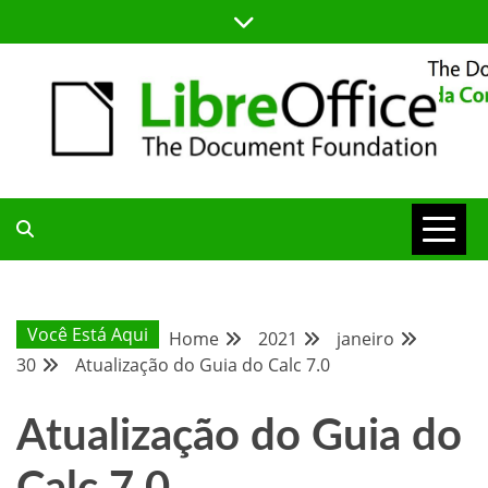
Skip
to
content
BLOG DA COMUNIDADE BRASILEIRA DO LIBREOFFICE
BLOG DA
COMUNIDADE
Você Está Aqui
Home
2021
janeiro
30
Atualização do Guia do Calc 7.0
BRASILEIRA
Atualização do Guia do