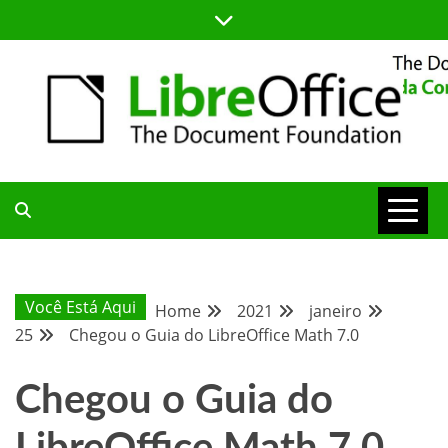
Skip
to
content
BLOG DA COMUNIDADE BRASILEIRA DO LIBREOFFICE
BLOG DA
COMUNIDADE
Você Está Aqui
Home
2021
janeiro
25
Chegou o Guia do LibreOffice Math 7.0
BRASILEIRA
Chegou o Guia do