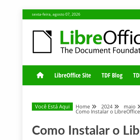
Skip
sexta-feira, agosto 07, 2026
to
content
BLOG DA COMUNIDADE BRASILEIRA DO LIBREOFFIC
BLOG DA COM
LibreOffice Site
TDF Blog
TD
Você Está Aqui
Home
2024
maio
Como Instalar o LibreOffic
Como Instalar o Lib