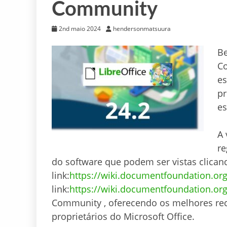
Community
2nd maio 2024
hendersonmatsuura
Be
C
es
pr
es
A 
re
do software
que podem ser vistas clican
link:
https://wiki.documentfoundation.or
link:
https://wiki.documentfoundation.org
Community , oferecendo os melhores rec
proprietários do Microsoft Office.