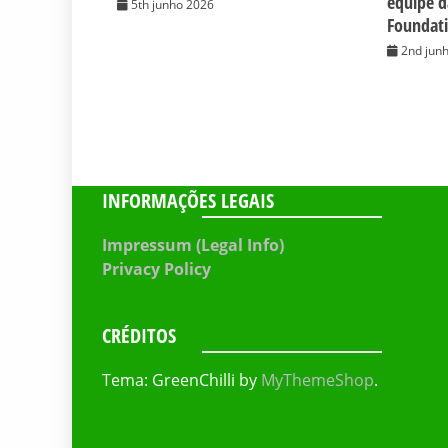
equipe 
5th junho 2026
Foundat
2nd jun
INFORMAÇÕES LEGAIS
Impressum (Legal Info)
Privacy Policy
CRÉDITOS
Tema: GreenChilli by
MyThemeShop
.