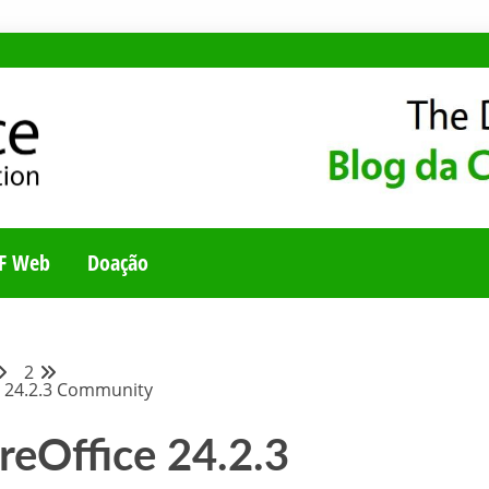
E
UNIDADE BRASILEI
F Web
Doação
2
e 24.2.3 Community
reOffice 24.2.3