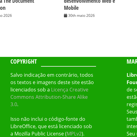
da The Document
desenvolvimento Web e
ion
Mobile
ho 2026
30th maio 2026
COPYRIGHT
MAR
Salvo indicação em contrário, todos
Libr
os textos e imagens deste site estão
Fou
licenciados sob a
Licença Creative
de s
Commons Attribution-Share Alike
estã
3.0
.
regi
Seus
Isso não inclui o código-fonte do
tamb
LibreOffice, que está licenciado sob
inte
a Mozilla Public License (
MPLv2
).
Seu 