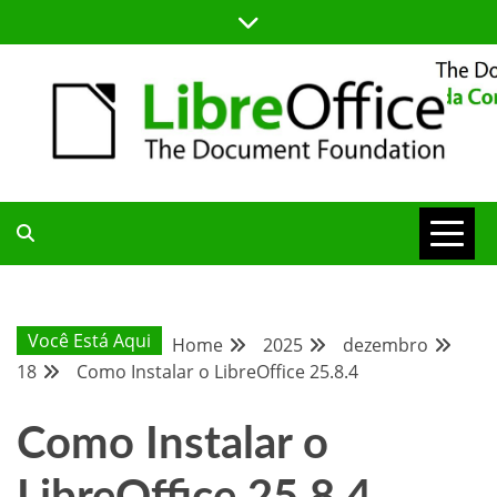
Skip
to
content
BLOG DA COMUNIDADE BRASILEIRA DO LIBREOFFICE
BLOG DA
COMUNIDADE
Você Está Aqui
Home
2025
dezembro
18
Como Instalar o LibreOffice 25.8.4
BRASILEIRA
Como Instalar o