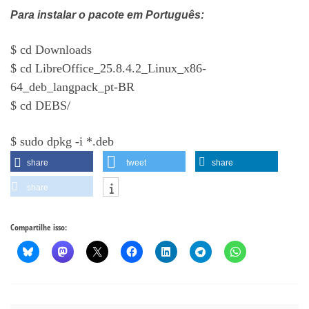
Para instalar o pacote em Português:
$ cd Downloads
$ cd LibreOffice_25.8.4.2_Linux_x86-
64_deb_langpack_pt-BR
$ cd DEBS/
$ sudo dpkg -i *.deb
share
tweet
share
share
Compartilhe isso: