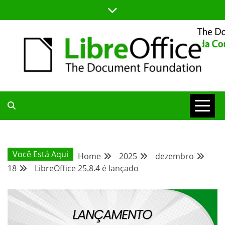
Skip
to
content
BLOG DA COMUNIDADE BRASILEIRA DO LIBREOFFICE
BLOG DA
COMUNIDADE
Você Está Aqui
Home
2025
dezembro
18
LibreOffice 25.8.4 é lançado
BRASILEIRA