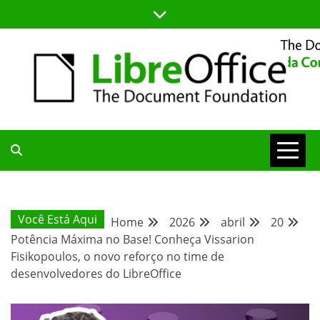
Skip
to
content
BLOG DA COMUNIDADE BRASILEIRA DO LIBREOFFICE
BLOG DA
COMUNIDADE
Você Está Aqui
Home
2026
abril
20
Potência Máxima no Base! Conheça Vissarion
BRASILEIRA
Fisikopoulos, o novo reforço no time de
desenvolvedores do LibreOffice