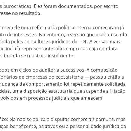
s burocráticas. Eles foram documentados, por escrito,
resse no resultado.
r meio de uma reforma da política interna começaram já
lito de interesses. No entanto, a versão que acabou sendo
da pelos consultores jurídicos da TDF. A versão mais
ue incluía representantes das empresas cuja conduta
is branda se mostrou insuficiente.
dos em ciclos de auditoria sucessivos. A composição
cionários de empresas do ecossistema — passou então a
mudança de comportamento foi repetidamente solicitada
das, uma disposição estatutária que suspende a filiação
nvolvidos em processos judiciais que ameacem
fico: ela não se aplica a disputas comerciais comuns, mas
ição beneficente, os ativos ou a personalidade jurídica da