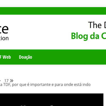
E
UNIDADE BRASILEI
F Web
Doação
17
é a TDF, por que é importante e para onde está indo