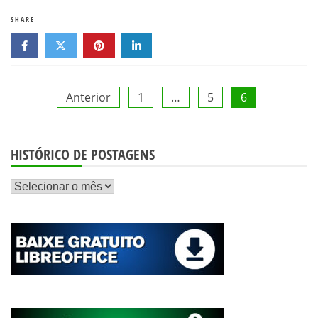
SHARE
Paginação
Anterior
1
…
5
6
de
HISTÓRICO DE POSTAGENS
posts
Histórico
de
postagens