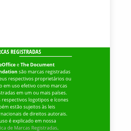
CAS REGISTRADAS
eOffice
e
The Document
ndation
são marcas registradas
eus respectivos proprietários ou
o em uso efetivo como marcas
stradas em um ou mais países.
 respectivos logotipos e ícones
ém estão sujeitos às leis
rnacionais de direitos autorais.
uso é explicado em nossa
tica de Marcas Registradas
.