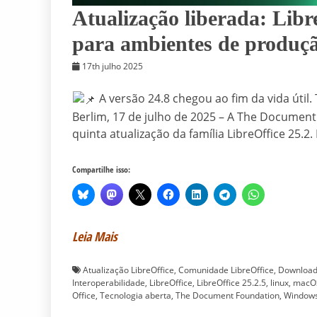
Atualização liberada: Libre
para ambientes de produç
17th julho 2025
A versão 24.8 chegou ao fim da vida útil
Berlim, 17 de julho de 2025 – A The Document
quinta atualização da família LibreOffice 25.2.
Compartilhe isso:
Leia Mais
Atualização LibreOffice
,
Comunidade LibreOffice
,
Download 
Interoperabilidade
,
LibreOffice
,
LibreOffice 25.2.5
,
linux
,
macO
Office
,
Tecnologia aberta
,
The Document Foundation
,
Window