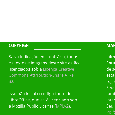
COPYRIGHT
MAR
Salvo indicação em contrário, todos
Libr
os textos e imagens deste site estão
Fou
licenciados sob a
Licença Creative
de s
Commons Attribution-Share Alike
estã
3.0
.
regi
Seus
Isso não inclui o código-fonte do
tamb
LibreOffice, que está licenciado sob
inte
a Mozilla Public License (
MPLv2
).
Seu 
Polí