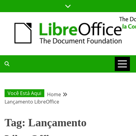
Skip
to
content
BLOG DA COMUNIDADE BRASILEIRA DO LIBREOFFICE
BLOG DA
COMUNIDADE
Você Está Aqui
Home
Lançamento LibreOffice
BRASILEIRA
Tag:
Lançamento