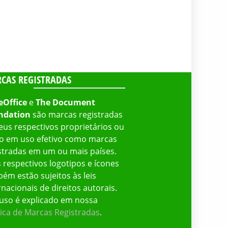
CAS REGISTRADAS
eOffice
e
The Document
ndation
são marcas registradas
eus respectivos proprietários ou
o em uso efetivo como marcas
stradas em um ou mais países.
 respectivos logotipos e ícones
ém estão sujeitos às leis
rnacionais de direitos autorais.
uso é explicado em nossa
tica de Marcas Registradas
.