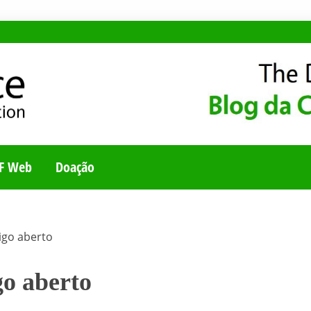
E
UNIDADE BRASILEI
F Web
Doação
igo aberto
go aberto