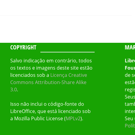
COPYRIGHT
MAR
Salvo indicação em contrário, todos
Libr
os textos e imagens deste site estão
Fou
licenciados sob a
Licença Creative
de s
Commons Attribution-Share Alike
estã
3.0
.
regi
Seus
Isso não inclui o código-fonte do
tamb
LibreOffice, que está licenciado sob
inte
a Mozilla Public License (
MPLv2
).
Seu 
Polí