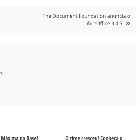
The Document Foundation anuncia o
LibreOffice 3.4.5
ts
a Máxima no Base!
O time cresceu! Conheça o