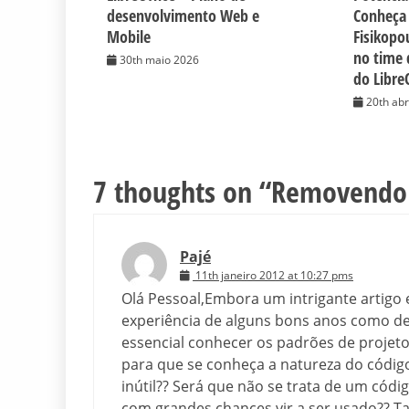
desenvolvimento Web e
Conheça 
Mobile
Fisikopo
no time 
30th maio 2026
do Libre
20th abr
7 thoughts on “
Removendo 
Pajé
11th janeiro 2012 at 10:27 pms
Olá Pessoal,Embora um intrigante artigo 
experiência de alguns bons anos como de
essencial conhecer os padrões de projeto
para que se conheça a natureza do códig
inútil?? Será que não se trata de um có
com grandes chances vir a ser usado?? T