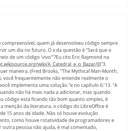
e compreensível, quem já desenvolveu código sempre
ir um dia no futuro. O x da questão é "Será que o
eio de um código 'vivo'"?Eu cito Eric Raymond na
pt.wikisource.org/wiki/A_Catedral_e_o_Bazar/II
)"3.
alquer maneira. (Fred Brooks, “The Mythical Man-Month,
a, você frequentemente não entende realmente o
você implementa uma solução."e no capítulo 6:'13. "A
 quando não há mais nada a adicionar, mas quando
u código está ficando tão bom quanto simples, é
a menção da literatura, o código do LibreOffice é
de 15 anos de idade. Não só houve evolução
mento, como houve rotatividade de programadores e
or outra pessoa não ajuda, é mal comentado,