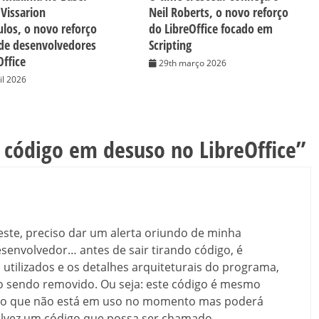
Vissarion
Neil Roberts, o novo reforço
ulos, o novo reforço
do LibreOffice focado em
de desenvolvedores
Scripting
Office
29th março 2026
il 2026
código em desuso no LibreOffice
”
este, preciso dar um alerta oriundo de minha
senvolvedor… antes de sair tirando código, é
 utilizados e os detalhes arquiteturais do programa,
o sendo removido. Ou seja: este código é mesmo
digo que não está em uso no momento mas poderá
alvez um código que possa ser chamado