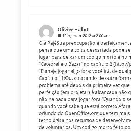
Olivier Hallot
12th janeiro 2012 at 2:06 ams
Olá PajéSua preocupação é perfeitament
pensa que uma coisa descartada pode serv
lugar para deixar um código morto é no m
"Catedral e o Bazar" no capítulo 2 (
http://
“Planeje jogar algo fora; você irá, de qu
Capítulo 11)Ou, colocando de outra form
problema até depois da primeira vez que 
perfeição (em projetar) é alcançada não
não há nada para jogar fora."Quando o se
quando você sabe que está correto'Afora 
oriundo do OpenOffice.org que tem mais 
tecnológica nos recursos de desenvolvi
de voluntários. Um código morto feito p