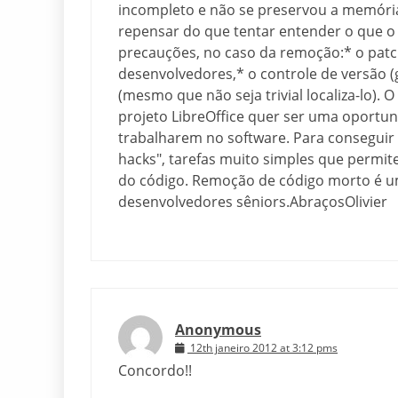
incompleto e não se preservou a memória 
repensar do que tentar entender o que o c
precauções, no caso da remoção:* o patc
desenvolvedores,* o controle de versão (
(mesmo que não seja trivial localiza-lo). O
projeto LibreOffice quer ser uma oportu
trabalharem no software. Para conseguir 
hacks", tarefas muito simples que permit
do código. Remoção de código morto é um
desenvolvedores sêniors.AbraçosOlivier
Anonymous
12th janeiro 2012 at 3:12 pms
Concordo!!