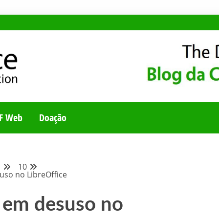
E
UNIDADE BRASILEI
F Web
Doação
o
10
so no LibreOffice
 em desuso no