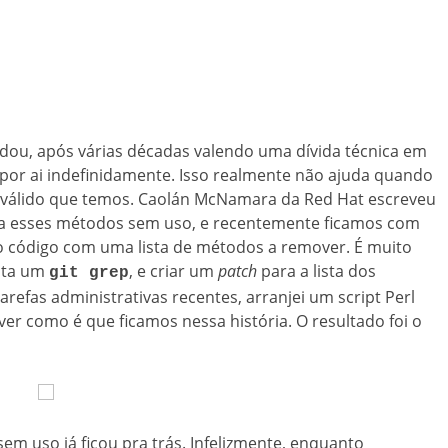
erdou, após várias décadas valendo uma dívida técnica em
 por ai indefinidamente. Isso realmente não ajuda quando
 válido que temos. Caolán McNamara da Red Hat escreveu
ca esses métodos sem uso, e recentemente ficamos com
o código com uma lista de métodos a remover. É muito
asta um
, e criar um
patch
para a lista dos
git grep
arefas administrativas recentes, arranjei um script Perl
ver como é que ficamos nessa história. O resultado foi o
m uso já ficou pra trás. Infelizmente, enquanto