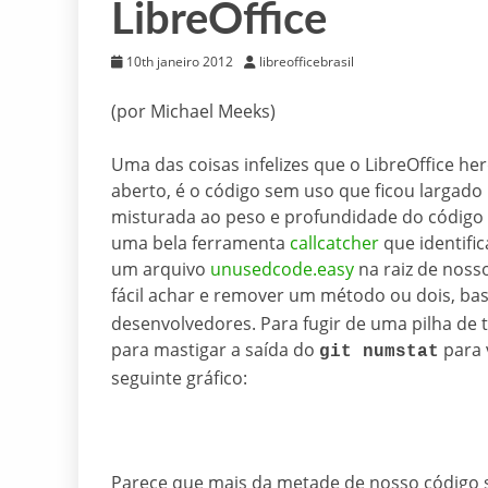
LibreOffice
10th janeiro 2012
libreofficebrasil
(por Michael Meeks)
Uma das coisas infelizes que o LibreOffice h
aberto, é o código sem uso que ficou largado
misturada ao peso e profundidade do código
uma bela ferramenta
callcatcher
que identifi
um arquivo
unusedcode.easy
na raiz de noss
fácil achar e remover um método ou dois, b
desenvolvedores. Para fugir de uma pilha de t
para mastigar a saída do
para 
git numstat
seguinte gráfico:
Parece que mais da metade de nosso código se