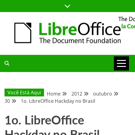
Skip
to
content
BLOG DA COMUNIDADE BRASILEIRA DO LIBREOFFICE
BLOG DA
COMUNIDADE
Você Está Aqui
Home
2012
outubro
30
1o. LibreOffice Hackday no Brasil
BRASILEIRA
1o. LibreOffice